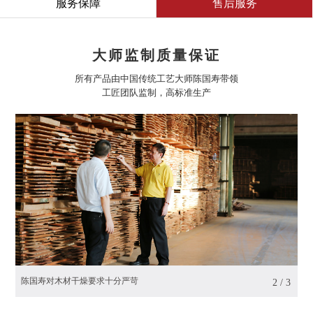
服务保障
售后服务
大师监制质量保证
所有产品由中国传统工艺大师陈国寿带领
工匠团队监制，高标准生产
陈国寿对木材干燥要求十分严苛
陈
2
/
3