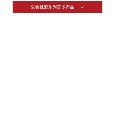
查看桃源系列更多产品