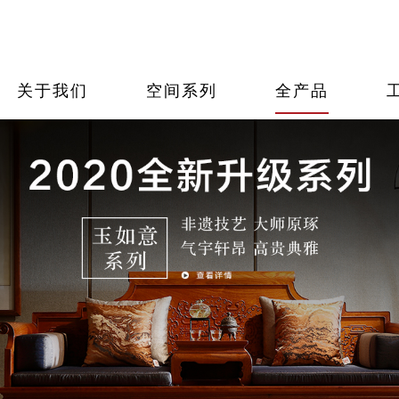
厅系列
果紫檀
体报道
品牌荣誉
卧室系列
工艺大师
大师报道
品牌刊物
书房
非遗
招贤
加盟优势
售后服务
加盟申请
关于我们
空间系列
全产品
国寿红木
看详情
看详情
看详情
查看详情
查看详情
查看详情
查看详情
查看详情
查看详
查看详
查看详
查看详情
查看详情
查看详情
广府1号
玉如意系列
如意系列
禅意东方
明典系列
祥云系列
查看详情
东方丹云
大唐盛世
唐意系列
唐韵系列