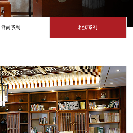
君尚系列
桃源系列