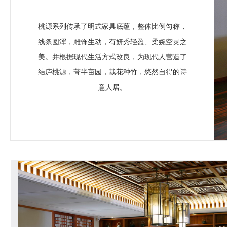
桃源系列传承了明式家具底蕴，整体比例匀称，
线条圆浑，雕饰生动，有妍秀轻盈、柔婉空灵之
美。并根据现代生活方式改良，为现代人营造了
结庐桃源，葺半亩园，栽花种竹，悠然自得的诗
意人居。