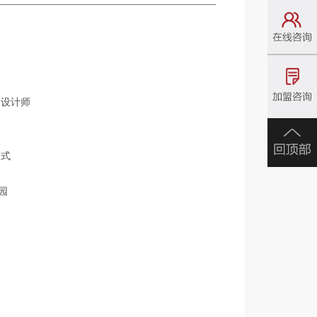
是设计师
明式
园