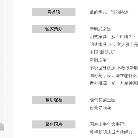
卷首语
谁的明式，谁的桃源
独家策划
新明式之道
明式家具，从 1.0 到 3.0
明式家具1.0：文人雅士
中国“新明式”
新旧之争
不说世外桃源 不敢谈新
国寿椅，设计师在想什么
世外桃源，塑一方精神家
幕后秘档
缅甸花梨王国
何处寻缅花
聚焦国寿
国寿上半年大事记
希望新明式成当代经典