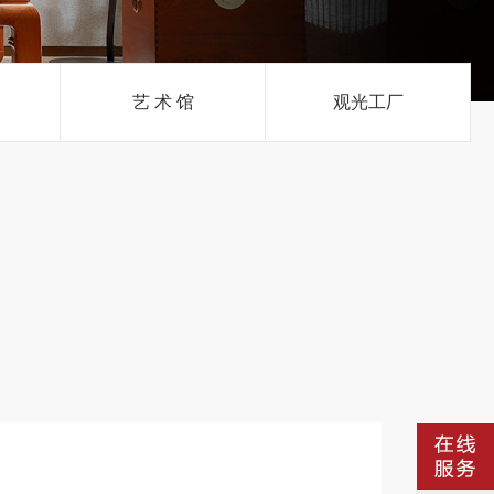
艺 术 馆
观光工厂