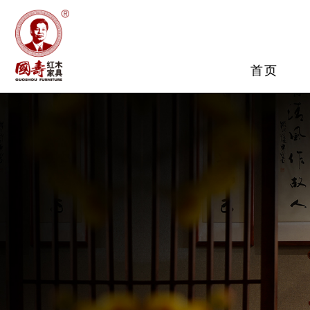
品牌介绍
客厅系列
巨匠团队
餐
大
媒
服务保障
首页
国寿制器
查看详情
查看详情
查看详情
查
查
查
查看详情
客厅系列
餐厅系列
卧室系列
书房系列
茶室系列
查看详情