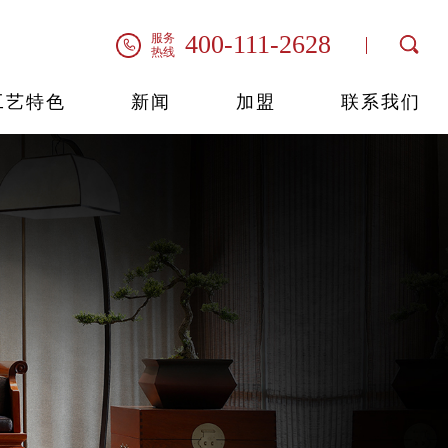
系列
技艺
纳士
品牌视频
茶室系列
艺术馆
400-111-2628
服务
联系我们
热线
工艺特色
新闻
加盟
联系我们
世外桃源
情
情
情
查看详情
查看详情
查看详情
查看详情
明轩系列
轩逸系列
君尚系列
桃源系列
查看详情