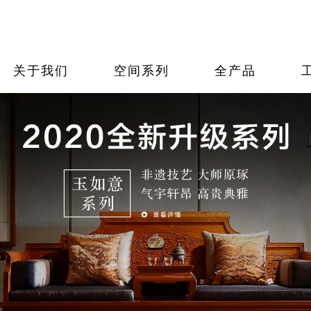
厅系列
果紫檀
体报道
品牌荣誉
卧室系列
工艺大师
大师报道
品牌刊物
书房
非遗
招贤
加盟优势
售后服务
加盟申请
关于我们
空间系列
全产品
国寿红木
看详情
看详情
看详情
查看详情
查看详情
查看详情
查看详情
查看详情
查看详
查看详
查看详
查看详情
查看详情
查看详情
广府1号
玉如意系列
如意系列
禅意东方
明典系列
祥云系列
查看详情
东方丹云
大唐盛世
唐意系列
唐韵系列