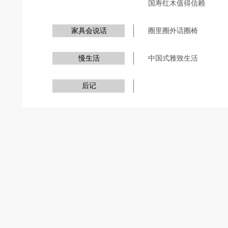
国寿红木值得信赖
家具会说话
圈里圈外话圈椅
慢生活
中国式雅致生活
后记