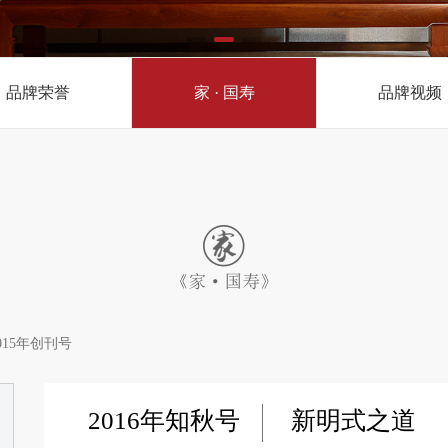
唐风系列
品牌荣誉
家 · 国寿
品牌视频
015年创刊号
2016年知秋号
新明式之道