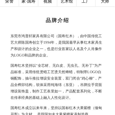
荣誉
家·国寿
视频
艺术馆
工厂
大师
品牌介绍
东莞市鸿普轩家具有限公司（国寿红木），由中国传统工
艺大师陈国寿创立于1994年，是我国最早从事红木家具生
产和设计的企业之一，也是行业首家以人名及个人肖像作
为LOGO和品牌的企业。
国寿红木坚持以“全芯材、无白皮、无虫孔、无补丁”为产
品标准，采用传统烫蜡工艺烫天然蜂蜡，特制带LOGO白
铜配饰，抽斗推拉增设安全装置，双门闭合“鸡心柳”，
产
品全榫卯结构，
软体采用纯海绵（东亚），吊牌拉手背面
增设装饰盖，制作工艺表里如一，产品配套系列化，不断
在传承经典的基础上融入人性化设计。
国寿红木成立以来年来，坚持以国标红木大果紫檀（缅甸
花梨）为主材， 是我国知名大果紫檀家具制造商。