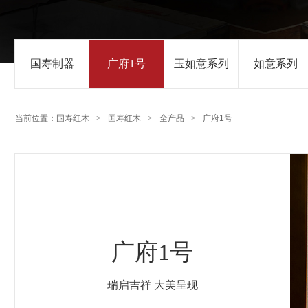
国寿制器
广府1号
玉如意系列
如意系列
当前位置：
国寿红木
>
国寿红木
>
全产品
>
广府1号
广府1号
瑞启吉祥 大美呈现