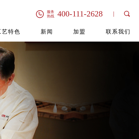
系列
技艺
纳士
品牌视频
茶室系列
艺术馆
400-111-2628
服务
联系我们
热线
工艺特色
新闻
加盟
联系我们
世外桃源
情
情
情
查看详情
查看详情
查看详情
查看详情
明轩系列
轩逸系列
君尚系列
桃源系列
查看详情