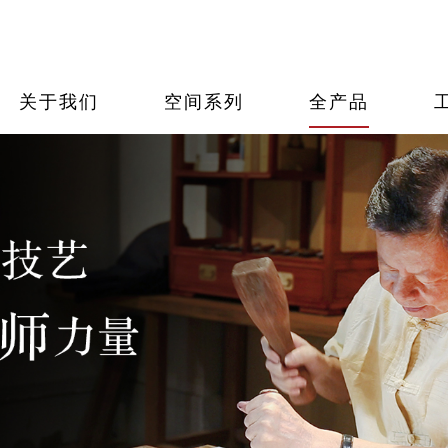
厅系列
果紫檀
体报道
品牌荣誉
卧室系列
工艺大师
大师报道
品牌刊物
书房
非遗
招贤
加盟优势
售后服务
加盟申请
关于我们
空间系列
全产品
国寿红木
看详情
看详情
看详情
查看详情
查看详情
查看详情
查看详情
查看详情
查看详
查看详
查看详
查看详情
查看详情
查看详情
广府1号
玉如意系列
如意系列
禅意东方
明典系列
祥云系列
查看详情
东方丹云
大唐盛世
唐意系列
唐韵系列